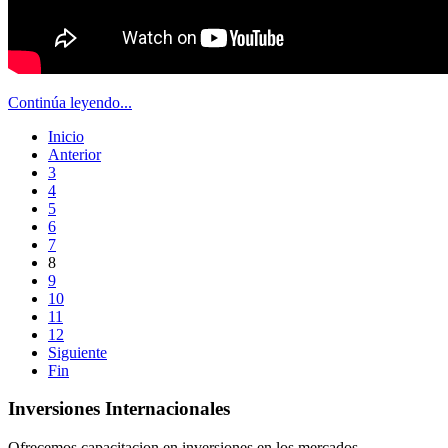
Continúa leyendo...
Inicio
Anterior
3
4
5
6
7
8
9
10
11
12
Siguiente
Fin
Inversiones Internacionales
Ofrecemos capacitacion en inversiones en los mercados