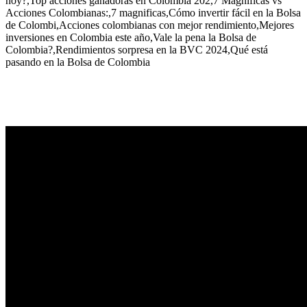
hoy?,Top acciones ganadoras en Colombia 202,7 Magníficas vs
Acciones Colombianas:,7 magnificas,Cómo invertir fácil en la Bolsa
de Colombi,Acciones colombianas con mejor rendimiento,Mejores
inversiones en Colombia este año,Vale la pena la Bolsa de
Colombia?,Rendimientos sorpresa en la BVC 2024,Qué está
pasando en la Bolsa de Colombia